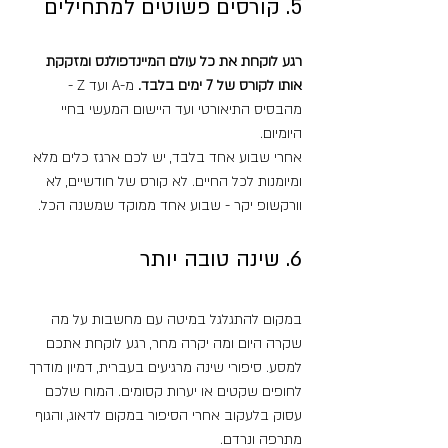
5. קורסים פשוטים למתחילים
רגע לוקחת את כל עולם המיינדפולנס ומזקקת 
אותו לקורס של 7 ימים בלבד.
 מ-A ועד Z - 
מהבסיס התיאורטי ועד היישום המעשי בחיי 
היומיום. 
אחרי שבוע אחד בלבד, יש לכם ארגז כלים מלא 
ומיומנות לכל החיים. לא קורס של חודשיים, לא 
וורקשופ יקר - שבוע אחד ממוקד שמשנה הכל.
6. שינה טובה יותר
במקום להתגלגל במיטה עם מחשבות על מה 
שקרה היום ומה יקרה מחר, רגע לוקחת אתכם 
למסע. סיפורי שינה מרגיעים בעברית, דמיון מודרך 
לחופים שקטים או יערות קסומים. המוח שלכם 
עסוק בלעקוב אחרי הסיפור במקום לדאוג, והגוף 
מתרפה ונרדם.