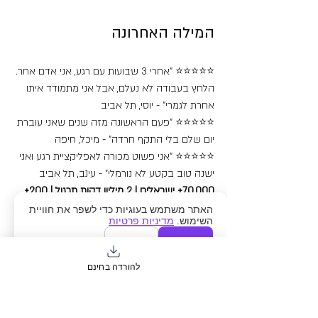
המילה האחרונה
⭐⭐⭐⭐⭐ "אחרי 3 שבועות עם רגע, אני אדם אחר. 
הלחץ בעבודה לא נעלם, אבל אני מתמודד איתו 
אחרת לגמרי" - יוסי, תל אביב
⭐⭐⭐⭐⭐ "פעם הראשונה מזה שנים שאני עוברת 
יום שלם בלי התקף חרדה" - מיכל, חיפה
⭐⭐⭐⭐⭐ "אני פשוט מכורה לאפליקציית רגע ואני 
ישנה טוב בקטע לא נורמלי" - עינב, תל אביב
70,000+ ישראלים | 2 מיליון דקות תרגול | 200+ 
ביקורות 5 כוכבים
האתר משתמש בעוגיות כדי לשפר את חוויית
השימוש.
מדיניות פרטיות
אישור
דחייה
זו לא עוד אפליקציה. זו הקהילה הכי גדולה 
בישראל של אנשים שבחרו לחיות עם פחות 
להורדה בחינם
סטרס, יותר פוקוס, ושקט נפשי אמיתי.
7 ימים חינם. ביטול בקליק. 187.90 ₪ לשנה.