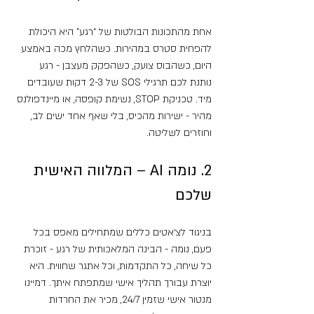
אחת מהתכונות הבולטות של “רגע” היא היכולת 
להפחית סטרס במהירות. כשהלחץ מכה באמצע 
היום, כשהבוס צועק, כשהפקק מעצבן - רגע 
נותנת לכם תרגילי SOS של 2-3 דקות שעובדים 
מיד. טכניקת STOP, נשימת קופסה, או מיינדפולנס 
מהיר - ישירות מהכיס, בלי שאף אחד ישים לב, 
וחוזרים לשליטה.
2. נומה AI – המלווה האישית 
שלכם
בניגוד לצ׳אטים כללים שמתחילים מאפס בכל 
פעם, נומה - הבינה המלאכותית של רגע - זוכרת 
כל שיחה, כל התקדמות, וכל אתגר שחווית. היא 
יוצרת עבורך תהליך אישי שמתפתח איתך. דמיינו 
מנטור אישי שזמין 24/7, מכיר את החרדות 