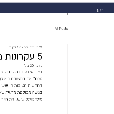
רגע
All Posts
13 בינו׳
זמן קריאה 4 דקות
5 עקרונות מיינדפולנס פשוטים שישנו את חייך
עודכן:
20 בינו׳
האם אי פעם הרגשת שהחיי
נוכח? אם התשובה היא כן, 
החדשות הטובות הן שיש דרך
בגישה מבוססת מדעית שיכו
מיינדפולנס שישנו את חייך 