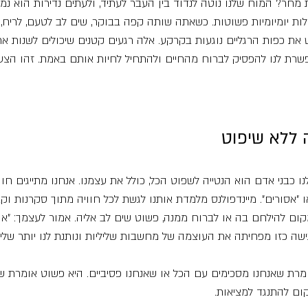
חר? המוח שלנו נוטה לנדוד בין העבר לעתיד, ולעתים נדירות הוא נמצ
ות יומיומיות פשוטות. כשאתה שותה קפה בבוקר, שים לב לטעם, לריח,
 את כפות הרגליים נוגעות בקרקע. אלה רגעים קטנים שיכולים לשנות את
שרת לנו להפסיק לברוח מהחיים ולהתחיל לחיות אותם באמת. זהו הצע
ה ללא שיפוט
כבני אדם הוא הנטייה לשפוט הכל, כולל את עצמנו. אנחנו מתייגים חווי
ו "אסורים". מיינדפולנס מלמדת אותנו לגשת לכל חוויה מתוך סקרנות וק
 להילחם בה או לברוח ממנה, פשוט שים לב אליה. אמור לעצמך: "אוקיי
ישה כזו מפחיתה את העוצמה של מחשבות שליליות ונותנת לנו יותר שלי
מרת שאנחנו מסכימים עם הכל או שאנחנו פסיביים. היא פשוט אומרת ש
ום להתנגד למציאות.