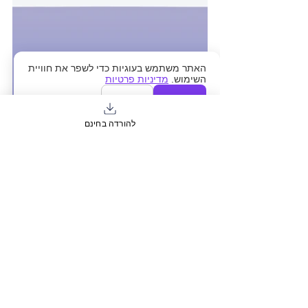
האתר משתמש בעוגיות כדי לשפר את חוויית
השימוש.
מדיניות פרטיות
אישור
דחייה
להורדה בחינם
עמ;לק למנהלים בלי זמן:
רווחה נפשית = תשתית לביצועים.
“רגע” מספקת ארגז כלים מקצועי לתמיכה 
נפשית On-Demand לעובדים.
תהליך רכישה מהיר, גמיש ועם הנחת כמות 
ברורה. 
הצטרפו עכשיו
 – ותנו לעובדים את הכלי שעוזר 