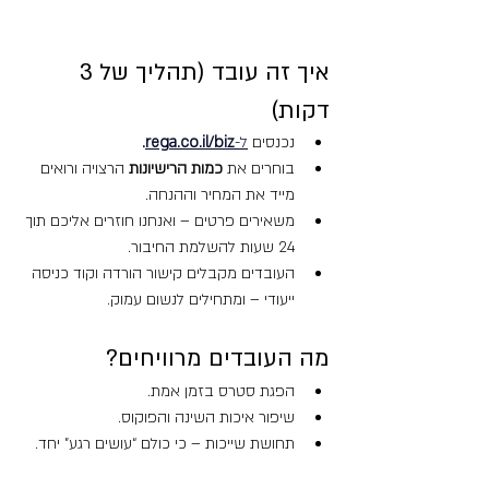
איך זה עובד (תהליך של 3 
דקות)
נכנסים
ל-
rega.co.il/biz
.
בוחרים את 
כמות הרישיונות
 הרצויה ורואים 
מייד את המחיר וההנחה.
משאירים פרטים – ואנחנו חוזרים אליכם תוך 
24 שעות להשלמת החיבור.
העובדים מקבלים קישור הורדה וקוד כניסה 
ייעודי – ומתחילים לנשום עמוק.
מה העובדים מרוויחים?
הפגת סטרס בזמן אמת.
שיפור איכות השינה והפוקוס.
תחושת שייכות – כי כולם “עושים רגע” יחד.