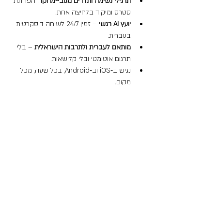
תרגילי נשימה ותדרים מגובי-מחקר
: הפחתת 
סטרס ומיקוד בלחיצה אחת.
יועץ AI רגשי
 – זמין 24/7 לשיחה דיסקרטית 
בעברית.
מותאם לעברית ולתרבות הישראלית
 – בלי 
תרגום אוטומטי ובלי קלישאות.
נגיש ב-iOS וב-Android, בכל שעה, מכל 
מקום.