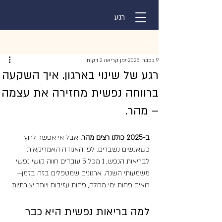
רגע
פוסט
9 בפבר׳ 2025
זמן קריאה 2 דקות
רגע של שינוי בארגון. איך השקעה
ברווחה נפשית מחזירה את עצמה
– מהר.
ב-2025 כולנו רצים מהר.
 אבל אי־אפשר לרוץ 
כשאנשים נשברים. לפי האגודה האמריקאית 
לבריאות הנפש, 1 מכל 5 עובדים חווה קושי נפשי 
משמעותי השנה. ארגונים שמטפלים בזה בזמן—
רואים פחות ימי מחלה, פחות עזיבות ויותר יצירתיות.
למה בריאות נפשית היא כבר 