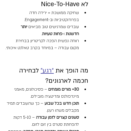
לא Nice-To-Have
שחיקה ממושכת = ירידה חדה 
בפרודוקטיביות וב-Engagement.
עובדים שמרגישים טוב מביאים 
יותר 
חדשנות
 ו-
פחות טעויות
.
רווחה נפשית הפכה לקריטריון בבחירת 
מקום עבודה – במיוחד בקרב טאלנט איכותי.
מה הופך את 
“רגע”
 לבחירה 
חכמה לארגונים?
30+ מורים מומחים
 – פסיכולוגים, מאמני 
מיינדפולנס ומדיטציה מובילים.
תוכן חדש בכל שבוע
 – כך שהעובדים תמיד 
מקבלים משהו רענן.
סשנים קצרים לזמן עבודה
 – 5-10 דקות 
להפחתת סטרס בין זום לזום.