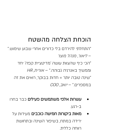
הוכחת הצלחה מהשטח
“התחלתי להירדם בלי כדורים אחרי שבוע שימוש.” 
– 
ליאור, מנהל מוצר
“הכי כיף שהצוות עושה ‘מדיטציית קפה’ יחד 
וממשיך באנרגיה גבוהה.” – 
אורית, HR
“שינה טובה יותר = חדות בבוקר, רואים את זה 
במספרים.” – 
יואב, COO
עשרות אלפי משתמשים פעילים
 כבר בחרו 
ב-רגע.
מאות ביקורות חמישה כוכבים
 מעידות על 
ירידה במתח, בשיפור השינה ובתחושת 
רווחה כללית.