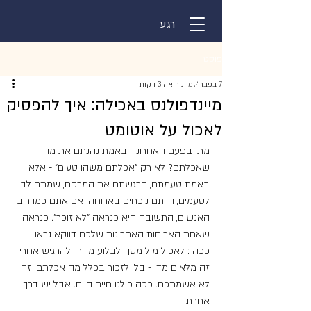
רגע
פוסט
7 בפבר׳
זמן קריאה 3 דקות
מיינדפולנס באכילה: איך להפסיק
לאכול על אוטומט
מתי בפעם האחרונה באמת נהנתם את מה 
שאכלתם? לא רק "אכלתם משהו טעים" - אלא 
באמת טעמתם, הרגשתם את המרקם, שמתם לב 
לטעמים, הייתם נוכחים בארוחה. אם אתם כמו רוב 
האנשים, התשובה היא כנראה "לא זוכר". כנראה 
שאחת הארוחות האחרונות שלכם דווקא נראו 
ככה : לאכול מול מסך, לבלוע מהר, ולהרגיש אחרי 
זה מלאים מדי - בלי לזכור בכלל מה אכלתם. זה 
לא אשמתכם. ככה כולנו חיים היום. אבל יש דרך 
אחרת.