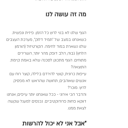
מה זה עושה לנו
הגוף שלנו לא בנוי לרוץ כל הזמן. פיזית ונפשית.
כשאנחנו במצב של "תמיד דלוק", מערכת העצבים 
שלנו נשארת במוד לחימה. הקורטיזול (הורמון 
הלחץ) גבוה, הלב דופק מהר יותר, השרירים 
מתוחים. הגוף מתכונן לסכנה שלא באמת קיימת.
התוצאה?
עייפות כרונית, קושי להירדם בלילה, קוצר רוח עם 
אנשים שאוהבים, תחושה שהראש לא מפסיק 
לרוץ. מוכר?
והדבר הכי אירוני - ככל שאנחנו יותר עייפים, אנחנו 
דווקא פחות פרודוקטיביים. נכנסים למעגל שקשה 
לצאת ממנו.
"אבל אני לא יכול להרשות 