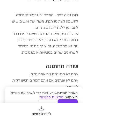
בואו נהיה כנים - המילה "מיינדפולנס" יכולה 
להישמע קצת מנותקת. משהו של אנשים שיש 
להם זמן ללכת ליוגה בצהריים.
אבל בבסיס, מיינדפולנס זה פשוט להיות נוכח 
ברגע הנוכחי. לא בעבר, לא בעתיד. עכשיו.
וזה לא פריבילגיה. זה צורך בסיסי. במיוחד 
לישראלים שחיים במציאות אינטנסיבית.
שורה תחתונה
אתם לא פראיירים אם אתם נחים.
אתם לא עצלנים אם אתם לוקחים חמש דקות 
לעצמכם.
אתם לא מבזבזים זמן אם אתם לא עושים משהו 
האתר משתמש בעוגיות כדי לשפר את חוויית
השימוש.
מדיניות פרטיות
"פרודוקטיבי" כל רגע.
אישור
דחייה
ההפך הוא הנכון - המנוחה היא מה שמאפשר 
לכם להמשיך לרוץ כשצריך. בלעדיה, בסוף משהו 
להורדה בחינם