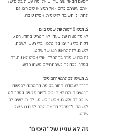
הפעם הבאה שמישהו שואל "מה עשית בסופ"ש?" 
ואתם עשיתם כלום - אל תמציאו סיפורים. גם 
"נחתי" זו תשובה לגיטימית. אפילו טובה.
2. תנסו 5 דקות של שקט ביום
לא מדיטציה של שעה. לא ריטריט בהודו. רק 5 
דקות בלי גירויים. בלי טלפון, בלי רעש. לשבת, 
לנשום, לתת לראש רגע של שקט.
זה מרגיש מוזר בהתחלה. אולי אפילו לא נוח. זה 
בסדר. ככה זה כשמתחילים משהו חדש.
3. תשימו לב לרגעי "הביניים"
הדרך לעבודה. התור בסופר. ההמתנה לפגישה.
הרגעים האלה לא חייבים להיות מלאים בסקרולינג 
או בפודקאסטים. אפשר פשוט... להיות. לשים לב 
לנשימה. להסתכל החוצה. לתת למוח רגע של 
שקט.
זה לא עניין של "היפים"