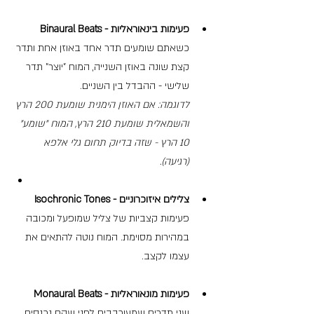
פעימות בינאוראליות - Binaural Beats 
כשאתם שומעים תדר אחד באוזן אחת ותדר 
קצת שונה באוזן השנייה, המוח "יוצר" תדר 
שלישי - ההבדל בין השניים.
לדוגמה: אם האוזן הימנית שומעת 200 הרץ 
והשמאלית שומעת 210 הרץ, המוח "שומע" 
10 הרץ - שזה בדיוק תחום גלי אלפא 
(רגיעה).
צלילים איזוכרוניים - Isochronic Tones 
פעימות קצביות של צליל שמופעל ומכובה 
במהירות מסוימת. המוח נוטה להתאים את 
עצמו לקצב.
פעימות מונאוראליות - Monaural Beats
שני תדרים שמעורבבים לפני שהם נכנסים 