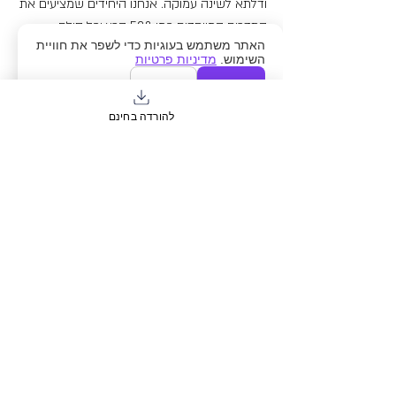
ודלתא לשינה עמוקה. אנחנו היחידים שמציעים את 
התדרים המיוחדים כמו 528 הרץ וכל סולם 
האתר משתמש בעוגיות כדי לשפר את חוויית
הסולפג'יו העתיק (396, 417, 528, 639, 741, 852 
השימוש.
מדיניות פרטיות
הרץ), כל אחד מכוון למטרה ספציפית - משחרור 
אישור
דחייה
פחד, עידוד שינוי, חיבור לאינטואיציה ועוד. 
בזמן שאפליקציות אחרות מסתפקות במוזיקה 
להורדה בחינם
רגילה או בכמה תדרים בסיסיים, רגע מביאה 
לישראלים את אותה טכנולוגיה מתקדמת 
שמשתמשים בה במרכזי טיפול מובילים בעולם - 
ישירות לאוזניות שלכם.
התוצאות מדברות בעד עצמן
המשתמשים של רגע דיווחו על שיפור של 73% 
באיכות השינה לאחר שבועיים של שימוש בתדרי 
דלתא. 81% מהם חוו הפחתה משמעותית ברמות 
החרדה, הודות לשילוב של תדרי אלפא עם צלילי 
טבע.