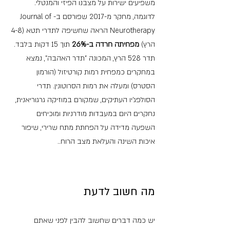
משפיעים ישירות על מצבנו הפיזי והמנטלי. 
לדוגמה, מחקר מ-2017 שפורסם ב-Journal of 
Neurotherapy הראה שחשיפה לתדרי תטא (4-8 
הרץ) 
מפחיתה חרדה ב-26% 
תוך 15 דקות בלבד. 
תדר 528 הרץ, המכונה "תדר האהבה", נמצא 
במחקרים כמפחית רמות קורטיזול (הורמון 
הסטרס) ומעלה את רמות הסרוטונין. תדרי 
הסולפג'יו העתיקים, שמקורם במוזיקה גרגוריאנית, 
נחקרים היום במעבדות מודרניות ומוכיחים 
השפעה מדידה על הפחתת מתח שרירי, שיפור 
איכות השינה והעלאת מצב הרוח..
מה חשוב לדעת
יש כמה דברים שחשוב להבין לפני שאתם 