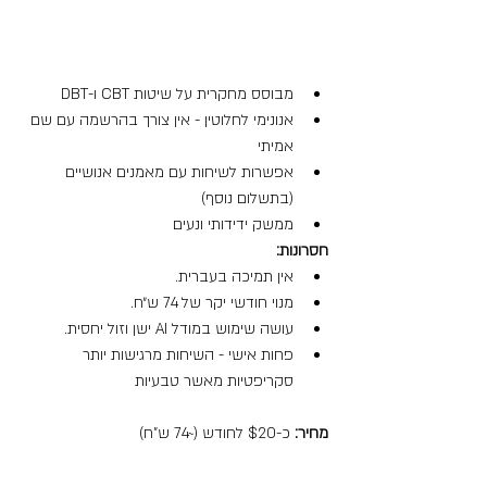
מבוסס מחקרית על שיטות CBT ו-DBT
אנונימי לחלוטין - אין צורך בהרשמה עם שם 
אמיתי
אפשרות לשיחות עם מאמנים אנושיים 
(בתשלום נוסף)
ממשק ידידותי ונעים
חסרונות:
אין תמיכה בעברית.
מנוי חודשי יקר של 74 ש״ח.
עושה שימוש במודל AI ישן וזול יחסית.
פחות אישי - השיחות מרגישות יותר 
סקריפטיות מאשר טבעיות
מחיר:
 כ-$20 לחודש (~74 ש"ח)