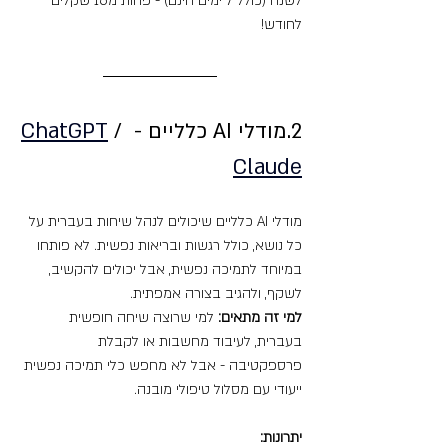
לשנה (כולל 7 ימים חינם) - פחות מ16 שקלים 
לחודש!
2.מודלי AI כלליים - 
 / 
ChatGPT
Claude
מודלי AI כלליים שיכולים לנהל שיחות בעברית על 
כל נושא, כולל רגשות ובריאות נפשית. לא פותחו 
במיוחד לתמיכה נפשית, אבל יכולים להקשיב, 
לשקף, ולהגיב בצורה אמפתית.
למי זה מתאים:
 למי שרוצה שיחה חופשית 
בעברית, לעיבוד מחשבות או לקבלת 
פרספקטיבה - אבל לא מחפש כלי תמיכה נפשית 
ייעודי עם מסלול טיפולי מובנה.
יתרונות: