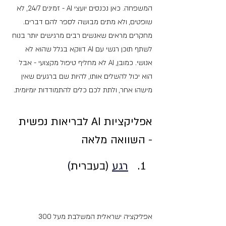
המשפחה. כאן נכנסים יועצי AI - זמינים 24/7, לא 
שופטים, ולא מתים מבושה לספר להם דברים. 
מחקרים מראים שאנשים רבים מרגישים יותר בנוח 
לשתף תוכן רגשי עם AI דווקא בגלל שהוא לא 
אנושי. כמובן, AI לא מחליף טיפול מקצועי - אבל 
הוא יכול להשלים אותו, להיות שם ברגעים שאין 
מישהו אחר, ולתת לכם כלים להתמודדות יומיומית.
אפליקציות AI לבריאות נפשית 
- השוואה מלאה
רגע
 (בעברית
)
אפליקציה ישראלית המשלבת מעל 300 