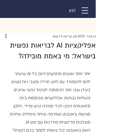
רגע
פוסט
1 בפבר׳ 2025
זמן קריאה 3 דקות
אפליקציות AI לבריאות נפשית
בישראל: מי באמת מובילה?
יותר ויותר אנשים מחפשים היום כלי AI שיעזור 
להם להתמודד עם לחץ, חרדה ומצבי רוח קשים. 
בעידן שבו זמני ההמתנה לטיפול נפשי ארוכים 
והעלויות גבוהות, אפליקציות מבוססות בינה 
מלאכותית הפכו לכלי תמיכה נגיש ומיידי. חלקן 
מציעות צ'אטבוט שמדמה שיחה טיפולית, אחרות 
משלבות מדיטציות מודרכות עם יועץ AI. 
האם צ'אטבוט יכול באמת לתמוך בכם רגשית? 