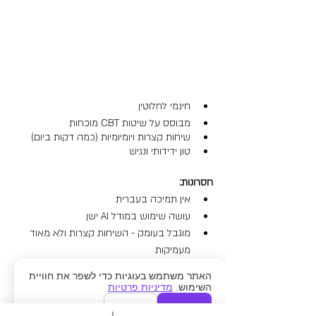
חינמי לחלוטין
מבוסס על שיטות CBT מוכחות
שיחות קצרות ויומיומיות (כמה דקות ביום)
טון ידידותי ונגיש
חסרונות:
אין תמיכה בעברית
עושה שימוש במודל AI ישן
מוגבל בעומק - השיחות קצרות ולא מאוד 
מעמיקות
לא תמיד מבין מורכבות - במצבים רגשיים 
האתר משתמש בעוגיות כדי לשפר את חוויית
מורכבים הוא יכול להרגיש שטחי
השימוש.
מדיניות פרטיות
אישור
דחייה